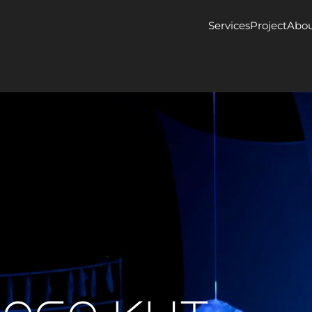
Services
Project
Abou