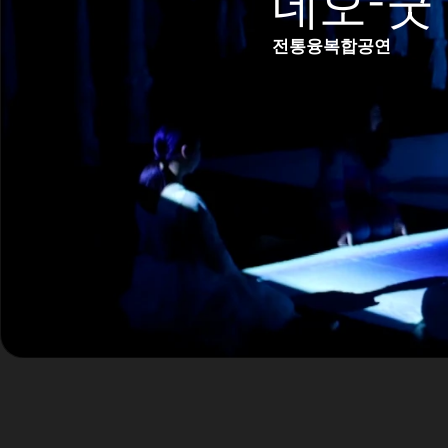
네오-굿
전통융복합공연