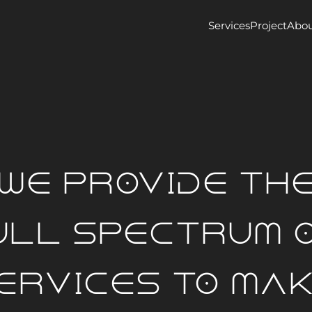
Services
Project
Abou
We provide th
ull spectrum o
ervices to mak