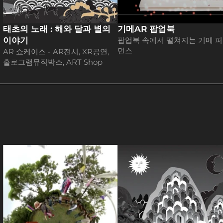
태초의 노래 : 해와 달과 별의 
기메AR 팝업북
이야기
팝업북 속에서 펼쳐지는 기메 
먼스
AR 쇼케이스 - AR전시, XR공연, 
홀로그램뮤직박스, ART Shop