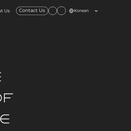
Select Language
Contact Us
t Us
Korean
e
f 
e 