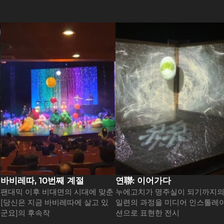
바비레따, 10번째 계절
연聯: 이어가다
팬대믹 이후 비대면의 시대에 맞춘 
누에고치가 명주실이 되기까지의
[당신은 지금 바비레따에 살고 있
일련의 과정을 미디어 인스톨레
군요]의 후속작
션으로 표현한 전시