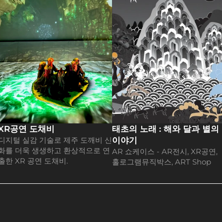
XR공연 도채비
태초의 노래 : 해와 달과 별의 
디지털 실감 기술로 제주 도깨비 신
이야기
화를 더욱 생생하고 환상적으로 연
AR 쇼케이스 - AR전시, XR공연, 
출한 XR 공연 도채비.
홀로그램뮤직박스, ART Shop