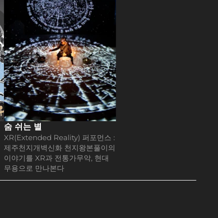
숨 쉬는 별
XR(Extended Reality) 퍼포먼스 : 
제주천지개벽신화 천지왕본풀이의 
이야기를 XR과 전통가무악, 현대
무용으로 만나본다