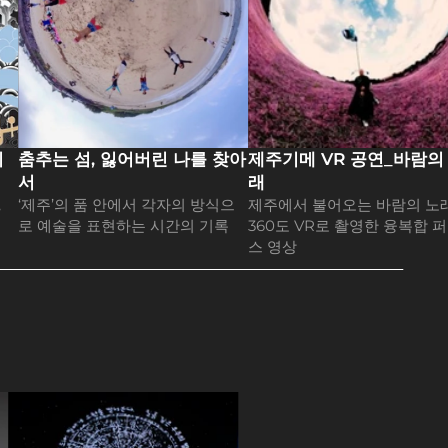
 
춤추는 섬, 잃어버린 나를 찾아
제주기메 VR 공연_바람의
서
래
 
‘제주’의 품 안에서 각자의 방식으
제주에서 불어오는 바람의 노래.
로 예술을 표현하는 시간의 기록
‌360도 VR로 촬영한 융복합 
스 영상