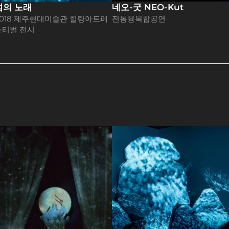
섬의 노래
네오-굿 NEO-Kut
2018 제주현대미술관 힐링아트페
전통융복합공연
스티벌 전시
사드