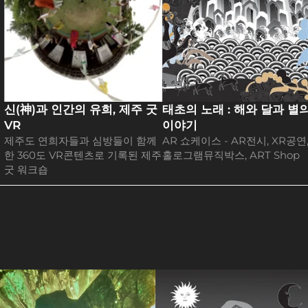
신(神)과 인간의 유희, 제주 굿
태초의 노래 : 해와 달과 별의
VR
이야기
제주도 연희자들과 심방들이 함께
AR 쇼케이스 - AR전시, XR공연,
한 360도 VR콘텐츠로 기록된 제주
홀로그램뮤직박스, ART Shop
굿 워크숍